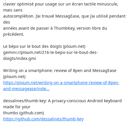
clavier optimisé pour usage sur un écran tactile minuscule, 
mais sans 

autocomplétion. J’ai trouvé MessagEase, que j’ai utilisé pendant 
des 

années avant de passer à ThumbKey, version libre du 
précédent.

Le bépo sur le bout des doigts (ploum.net)

gemini://ploum.net/216-le-bepo-sur-le-bout-des-
doigts/index.gmi

Writing on a smartphone: review of 8pen and MessagEase 
https://ploum.net/writing-on-a-smartphone-review-of-8pen-
and-messagease/inde...
dessalines/thumb-key: A privacy-conscious Android keyboard 
made for your

https://github.com/dessalines/thumb-key