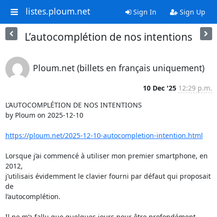
listes.ploum.net
Sign In
Sign Up
L’autocomplétion de nos intentions
Ploum.net (billets en français uniquement)
10 Dec '25
12:29 p.m.
L’AUTOCOMPLÉTION DE NOS INTENTIONS

by Ploum on 2025-12-10

https://ploum.net/2025-12-10-autocompletion-intention.html
Lorsque j’ai commencé à utiliser mon premier smartphone, en 
2012, 

j’utilisais évidemment le clavier fourni par défaut qui proposait 
de 

l’autocomplétion.

Il ne m’a fallu que quelques jours pour être profondément 