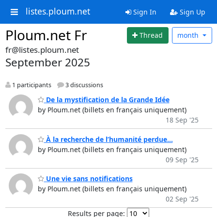
listes.ploum.net
Sign In
Sign Up
Ploum.net Fr
Thread
month
fr@listes.ploum.net
September 2025
1 participants
3 discussions
De la mystification de la Grande Idée
by Ploum.net (billets en français uniquement)
18 Sep '25
À la recherche de l’humanité perdue…
by Ploum.net (billets en français uniquement)
09 Sep '25
Une vie sans notifications
by Ploum.net (billets en français uniquement)
02 Sep '25
Results per page: