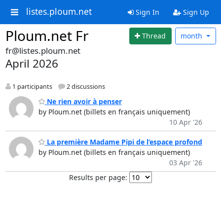
listes.ploum.net
Sign In
Sign Up
Ploum.net Fr
Thread
month
fr@listes.ploum.net
April 2026
1 participants
2 discussions
Ne rien avoir à penser
by Ploum.net (billets en français uniquement)
10 Apr '26
La première Madame Pipi de l’espace profond
by Ploum.net (billets en français uniquement)
03 Apr '26
Results per page: